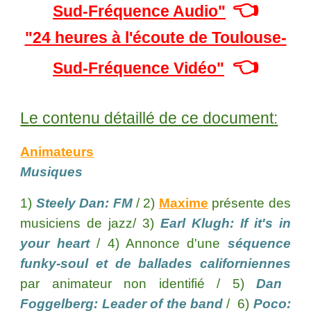
👈
Sud-Fréquence
Audio
"
"
24 heures à l'écoute de Toulouse-
👈
S
ud-Fréquence Vidéo"
L
e contenu détaillé de ce
document
:
Animateurs
Musiques
1)
Steely Dan: FM
/ 2)
Maxime
présente des
musiciens de jazz/ 3)
Earl Klugh: If it's in
your heart
/ 4) Annonce d'une
séquence
funk
y
-soul et de ballades californiennes
par animateur non identifié / 5)
Dan
Foggelberg: Leader of the band
/ 6)
Poco: