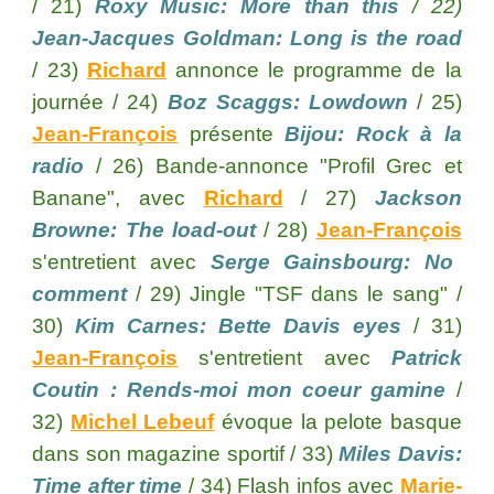
/ 21)
Roxy Music: More than this
/ 22)
Jean-Jacques Goldman: Long is the road
/ 23)
Richard
annonce le programme de la
journée / 24)
Boz Scaggs: Lowdown
/ 25)
Jean-François
présente
Bijou: Rock à la
radio
/ 26) Bande-annonce "Profil Grec et
Banane", avec
Richard
/ 27)
Jackson
Browne: The load-out
/ 28)
Jean-François
s'entretient avec
Serge Gainsbourg: No
comment
/ 29) Jingle "TSF dans le sang" /
30)
Kim Carnes: Bett
e
Davis eyes
/ 31)
Jean-François
s'entretient avec
Patrick
Coutin : Rends-moi mon coeur gamine
/
32)
Michel Lebeuf
évoque la
pelote basque
dans son magazine sportif / 33)
Miles Davis:
Time after time
/ 34) Flash infos avec
Marie-