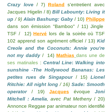
Crazy love
/ 7)
Roland
s'entretient avec
Jacques Higelin / 8)
Bill Labounty
:
Living it
up
/ 9)
Alain Bashung: Gaby
/ 10)
Philippe
dans son émission "Bamboo" / 11) Jingle
TSF / 12)
Hervé
lors de la soirée où TSF
102 apprend son agrément officiel / 13)
Kid
Creole and the Coconuts: Annie you're
not my daddy
/ 14)
Mathias
dans une de
ses matinales
:
Central Line
:
Walking into
sunshine -The Hollywood Bananas: Les
petites rues de Singapour
/ 15)
Lionel
Ritchie: All night long
/ 16)
Sade: Smooth
operator
/ 19)
Jacques
évoque
Joni
Mitchell :
Amelia
, avec Pat Metheny
/ 20)
Annonce Reggae par animateur non identifié