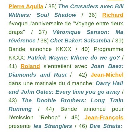
Pierre Aguila
/ 35)
The Crusaders avec Bill
Withers: Soul Shadow
/ 36)
Richard
évoque l'anniversaire de "Voyage entre deux
draps" / 37)
Véronique Sanson: Ma
révérence
/ 38)
Chet Baker: Salsamba
/ 39)
Bande annonce KKXX / 40) Programme
KKXX:
Patrick Wayne: Where do we go?
/
41)
Roland
s'entretient avec
Joan Baez:
Diamonds and Rust
/ 42)
Jean-Michel
dans une matinale du dimanche:
Da
rr
y Hall
and John Oates: Every time you go away
/
43)
The Doobie Brothers: Long Train
Running
/ 4
4
) Bande annonce pour
l'émission "Rebop" / 4
5
)
Jean-François
présente
les Stranglers
/ 4
6
)
Dire Straits: