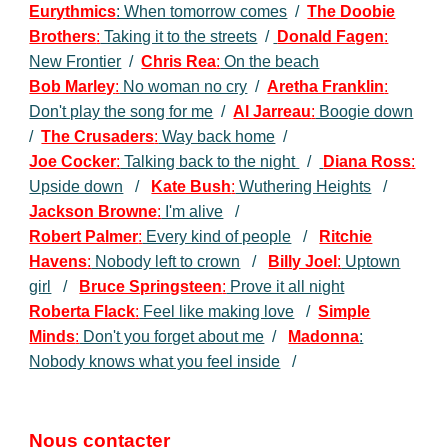
Eurythmics
: When tomorrow comes
/
The Doobie
Brothers
:
Taking it to the streets
/
Donald Fagen
:
New Frontier
/
Chris Rea
:
On the beach
Bob Marley
:
No woman no cry
/
Aretha Franklin
:
Don't play the song for me
/
Al Jarreau
:
Boogie down
/
The Crusaders
:
Way back home
/
Joe Cocker
:
Talking back to the night
/
Diana Ross
:
Upside down
/
Kate Bush
:
Wuthering Heights
/
Jackson Browne
:
I'm alive
/
Robert Palmer
:
Every kind of people
/
Ritchie
Havens
:
Nobody left to crown
/
Billy Joel
:
Uptown
girl
/
Bruce Springsteen
:
Prove it all night
Roberta Flack
:
Feel like making love
/
Simple
Minds
:
Don't you forget about me
/
Madonna
:
Nobody knows what you feel inside
/
Nous contacter