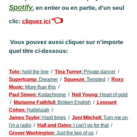
Spotify
,
en entier ou en partie, d'un seul
👈
clic:
cliquez ici
Vous pouvez aussi cliquer sur n'importe
quel titre ci-dessous:
Toto:
hold the line
/
Tina Turner
: Private dancer
/
Supertramp
: Dreamer
/
Squeeze
: Tempted
/
Roxy
Music
:
More than this
/
Paul Simon
:
Kodachrome
/
Neil Young
: Heart of gold
/
Marianne Faithfull
: Broken English
/
Leonard
Cohen
:
Hallelujah
/
James Taylor
:
Hard times
/
Joni Mitchell
:
Turn me on
I'm a radio
/
Hall
and
Oates
: I can't go for that
/
Grover Washington
: Just the two of us
/