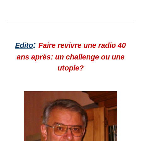
:
Edito
Faire revivre une radio 40
ans après: un challenge ou une
utopie?