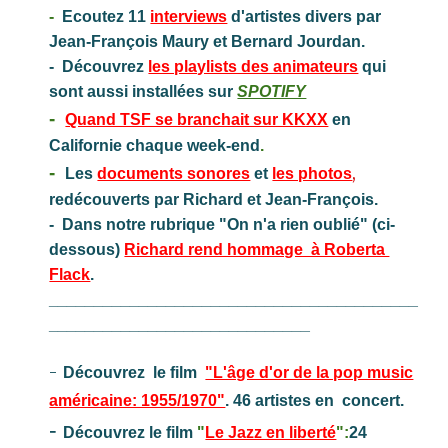
-
Ecoutez 1
1
interviews
d'artistes d
ivers par
Jean-François
Maury
et Bernard Jourdan
.
- Découvrez
les playlists des animateurs
qui
sont aussi installées sur
SPOTIFY
-
Quand TSF se branchait sur KKXX
en
Californie
chaque week-en
d
.
-
,
Les
documents sonores
et
les photos
redécouverts par Richard et Jean-François.
- Dans notre rubrique "On n'a rien oublié" (ci-
dessous)
Richard rend hommage à Roberta
Flack
.
_________________________________________
_____________________________
-
Découvrez le film
"L'âge d'or de la pop music
américaine: 1955/1970"
. 46 artistes en concert.
-
Découvrez le film
"
Le Jazz en liberté
":
24