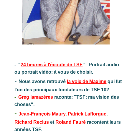
-
"
24 heures à l'écoute de TSF
": Portrait audio
ou portrait vidéo: à vous de choisir.
-
Nous avons retrouvé
la voix de Maxime
qui fut
l'un des principaux fondateurs de TSF 102.
-
Gr
eg lamazères
raconte: "TSF: ma vision des
choses".
-
Jean-François Maur
y
,
Patrick Lafforgue
,
Richard Reclus
et
Roland Fauré
racontent
leurs
années
TSF.