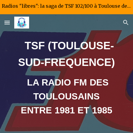
Radios "libres": la saga de TSF 102/100 à Toulouse de 1981 à 1985
Skip to main content
Skip to navigation
TSF (TOULOUSE-
SUD-FREQUENCE)
LA RADIO FM DES
TOULOUSAINS
ENTRE 198
1
ET
198
5