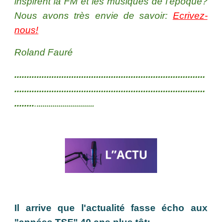
inspirent la FM et les musiques de l'époque?
Nous avons très envie de savoir:
Ecrivez-
nous!
Roland Fauré
.............................................................................
.............................................................................
........
.
.............................
Il arrive que l'actualité fasse écho aux