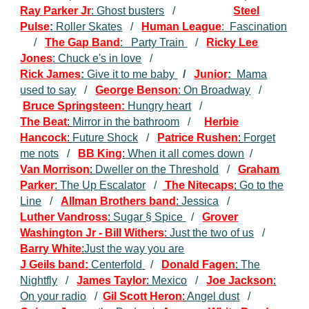
Ray Parker Jr
:
Ghost busters
/
Steel
Pulse
:
Roller Skates
/
Human League
: Fascination
/
The Gap Band
: Party Train
/
Ricky Lee
Jones
: Chuck e's in love
/
Rick James
:
Give it to me baby
/
Junior
:
Mama
used to say
/
George Benson
: On Broadway
/
Bruce Springsteen:
Hungry heart
/
The Beat
:
Mirror in the bathroom
/
Herbie
Hancock
:
Future Shock
/
Patrice Rushen
:
Forget
me nots
/
BB King
:
When it all comes down
/
Van Morrison
:
Dweller on the Threshold
/
Graham
Parker
:
The Up Escalator
/
The Nitecaps
:
Go to the
Line
/
Allman Brothers band
:
Jessica
/
Luther Vandross
:
Sugar § Spice
/
Grover
Washington Jr - Bill Withers
:
Just the two of us
/
Barry White
:
Just the way you are
J Geils band:
Centerfold
/
Donald Fagen
:
The
Nightfly
/
James Taylor
:
Mexico
/
Joe Jackson
:
On your radio
/
Gil Scott Heron
:
Angel dust
/