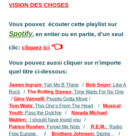
VISION DES CHOSES
Vous pouvez écouter cette playlist sur
Spotify
,
en entier ou en partie, d'un seul
👈
clic:
cliquez ici
Vous pouvez aussi cliquer sur n'importe
quel titre ci-dessous:
James Ingram
:
Yah Mo B There
/
Bob Seger
:
Like A
Rock
/
The Rolling
Stones
:
Time Waits For No One
/
Gino Vannelli
:
People Gotta Move
/
Tom Waits
:
This One's From The Heart
/
Musical
Youth
:
Pass the Dutchie
/
Narada Michael
Walden
:
I should have loved you
/
Patrice Rushen
:
Forget Me Nots
/
R.E.M.
:
Radio
Free Europe
/
Brothers Johnson
:
Stomp
… /